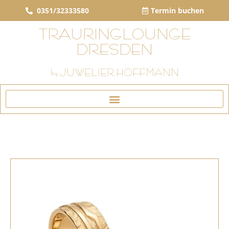
0351/32333580
Termin buchen
TRAURINGLOUNGE
DRESDEN
by JUWELIER HOFFMANN