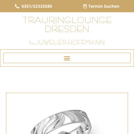
0351/32333580
Termin buchen
TRAURINGLOUNGE
DRESDEN
by JUWELIER HOFFMANN