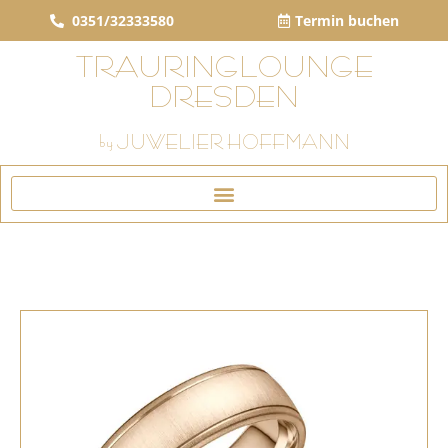
0351/32333580
Termin buchen
TRAURINGLOUNGE
DRESDEN
by JUWELIER HOFFMANN