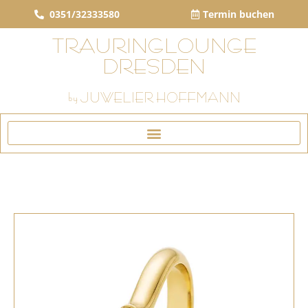
0351/32333580
Termin buchen
TRAURINGLOUNGE
DRESDEN
by JUWELIER HOFFMANN