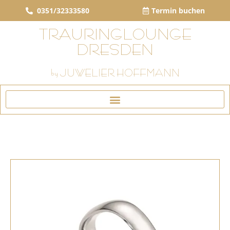
0351/32333580
Termin buchen
TRAURINGLOUNGE
DRESDEN
by JUWELIER HOFFMANN