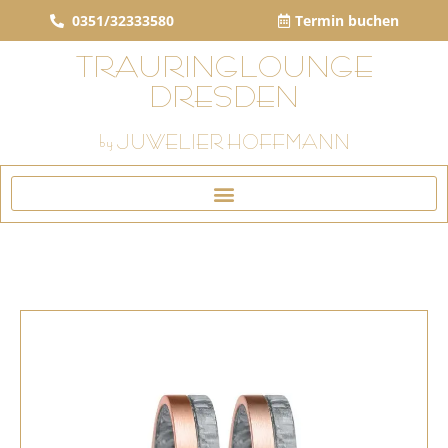
0351/32333580
Termin buchen
TRAURINGLOUNGE
DRESDEN
by JUWELIER HOFFMANN