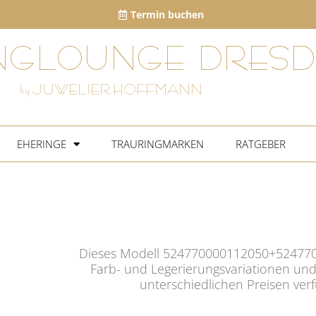
Termin buchen
NGLOUNGE DRESD
by JUWELIER HOFFMANN
EHERINGE
TRAURINGMARKEN
RATGEBER
Dieses Modell 524770000112050+524770
Farb- und Legerierungsvariationen und
unterschiedlichen Preisen ver